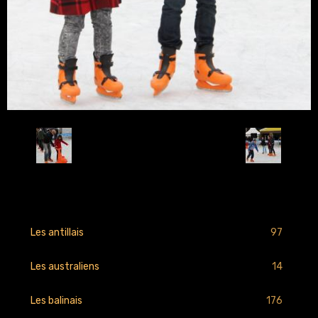
Retour
97
Les antillais
14
Les australiens
176
Les balinais