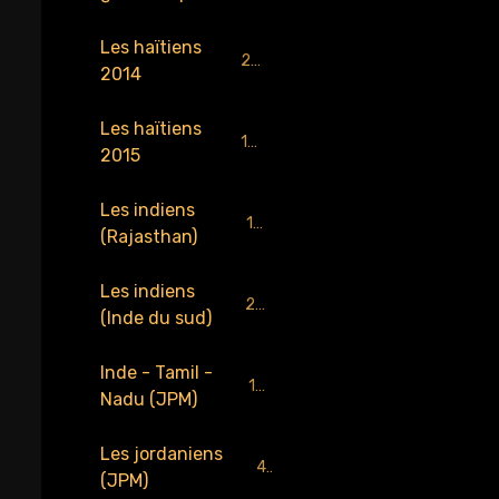
Les haïtiens
218
2014
Les haïtiens
159
2015
Les indiens
184
(Rajasthan)
Les indiens
229
(Inde du sud)
Inde - Tamil -
137
Nadu (JPM)
Les jordaniens
4
(JPM)