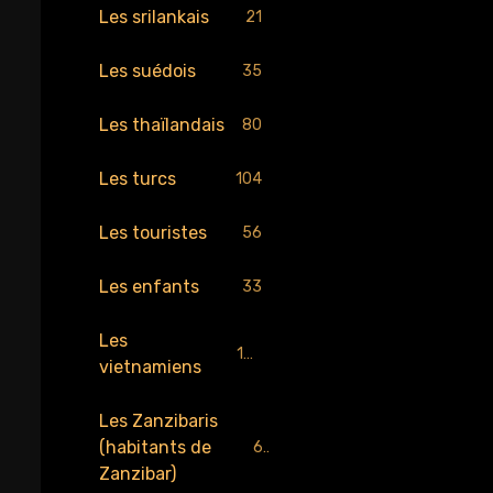
Les srilankais
21
Les suédois
35
Les thaïlandais
80
Les turcs
104
Les touristes
56
Les enfants
33
Les
189
vietnamiens
Les Zanzibaris
(habitants de
67
Zanzibar)