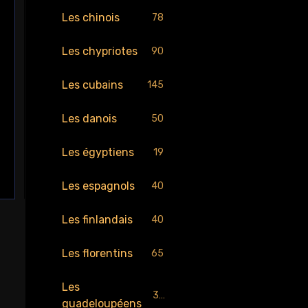
Les chinois
78
Les chypriotes
90
Les cubains
145
Les danois
50
Les égyptiens
19
Les espagnols
40
Les finlandais
40
Les florentins
65
Les
30
guadeloupéens