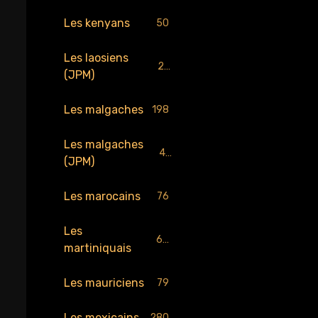
Les kenyans
50
Les laosiens
25
(JPM)
Les malgaches
198
Les malgaches
43
(JPM)
Les marocains
76
Les
65
martiniquais
Les mauriciens
79
Les mexicains
280