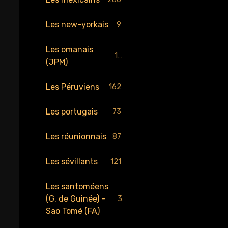
Les new-yorkais
9
Les omanais
17
(JPM)
Les Péruviens
162
Les portugais
73
Les réunionnais
87
Les sévillants
121
Les santoméens
(G. de Guinée) -
34
Sao Tomé (FA)