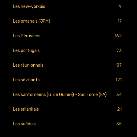
9
Les new-yorkais
17
Les omanais (JPM)
162
Les Péruviens
73
Les portugais
87
Les réunionnais
121
Les sévillants
34
Les santoméens (G. de Guinée) - Sao Tomé (FA)
21
Les srilankais
35
Les suédois