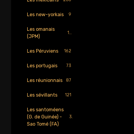
Les new-yorkais
9
Les omanais
17
(JPM)
Les Péruviens
162
Les portugais
73
Les réunionnais
87
Les sévillants
121
Les santoméens
(G. de Guinée) -
34
Sao Tomé (FA)