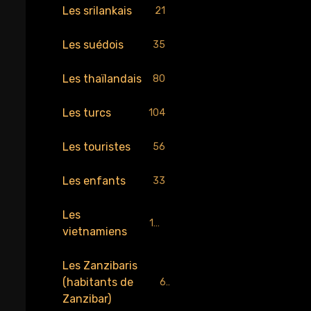
Les srilankais
21
Les suédois
35
Les thaïlandais
80
Les turcs
104
Les touristes
56
Les enfants
33
Les
189
vietnamiens
Les Zanzibaris
(habitants de
67
Zanzibar)