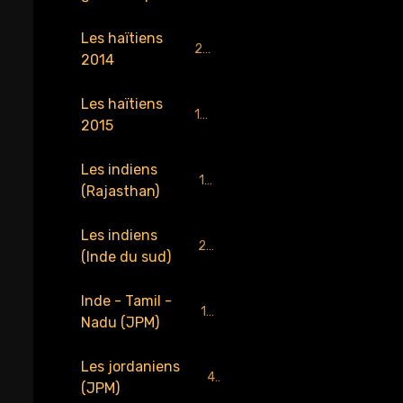
Les haïtiens
218
2014
Les haïtiens
159
2015
Les indiens
184
(Rajasthan)
Les indiens
229
(Inde du sud)
Inde - Tamil -
137
Nadu (JPM)
Les jordaniens
4
(JPM)