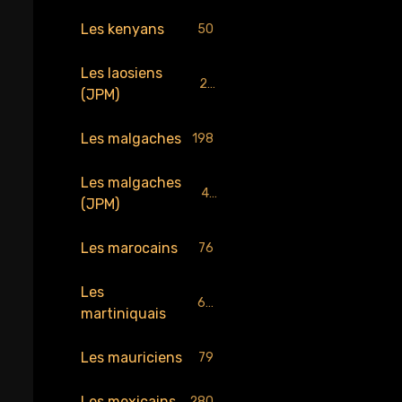
Les kenyans
50
Les laosiens
25
(JPM)
Les malgaches
198
Les malgaches
43
(JPM)
Les marocains
76
Les
65
martiniquais
Les mauriciens
79
Les mexicains
280