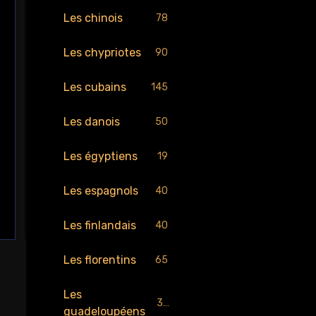
Les chinois
78
Les chypriotes
90
Les cubains
145
Les danois
50
Les égyptiens
19
Les espagnols
40
Les finlandais
40
Les florentins
65
Les
30
guadeloupéens