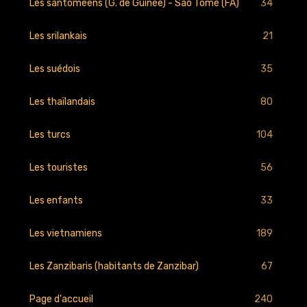
34
Les santoméens (G. de Guinée) - Sao Tomé (FA)
21
Les srilankais
35
Les suédois
80
Les thaïlandais
104
Les turcs
56
Les touristes
33
Les enfants
189
Les vietnamiens
67
Les Zanzibaris (habitants de Zanzibar)
240
Page d'accueil