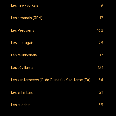
9
Les new-yorkais
17
Les omanais (JPM)
162
Les Péruviens
73
Les portugais
87
Les réunionnais
121
Les sévillants
34
Les santoméens (G. de Guinée) - Sao Tomé (FA)
21
Les srilankais
35
Les suédois