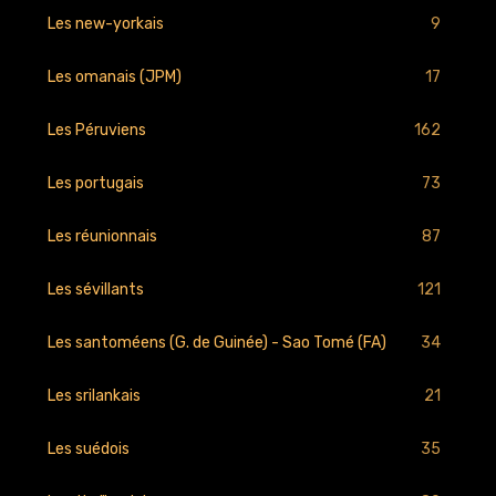
9
Les new-yorkais
17
Les omanais (JPM)
162
Les Péruviens
73
Les portugais
87
Les réunionnais
121
Les sévillants
34
Les santoméens (G. de Guinée) - Sao Tomé (FA)
21
Les srilankais
35
Les suédois