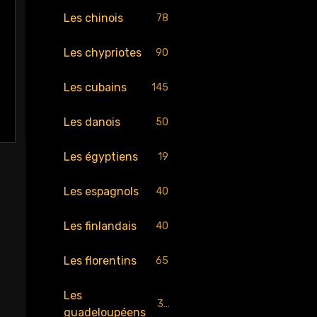
Les chinois
78
Les chypriotes
90
Les cubains
145
Les danois
50
Les égyptiens
19
Les espagnols
40
Les finlandais
40
Les florentins
65
Les
30
guadeloupéens