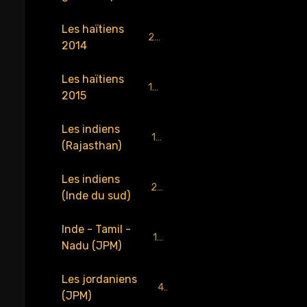
Les haïtiens
218
2014
Les haïtiens
159
2015
Les indiens
184
(Rajasthan)
Les indiens
229
(Inde du sud)
Inde - Tamil -
137
Nadu (JPM)
Les jordaniens
4
(JPM)