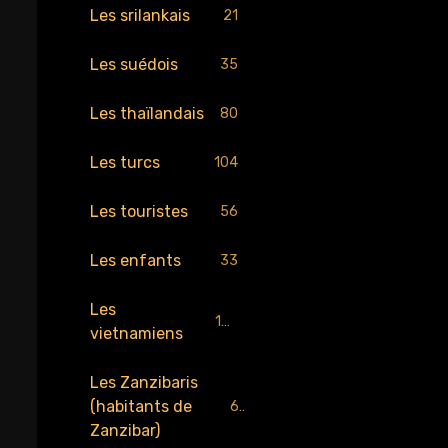
Les srilankais
21
Les suédois
35
Les thaïlandais
80
Les turcs
104
Les touristes
56
Les enfants
33
Les
189
vietnamiens
Les Zanzibaris
(habitants de
67
Zanzibar)