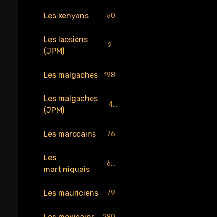
Les kenyans
50
Les laosiens
25
(JPM)
Les malgaches
198
Les malgaches
43
(JPM)
Les marocains
76
Les
65
martiniquais
Les mauriciens
79
Les mexicains
280