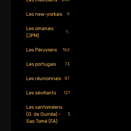
Les new-yorkais
9
Les omanais
17
(JPM)
Les Péruviens
162
Les portugais
73
Les réunionnais
87
Les sévillants
121
Les santoméens
(G. de Guinée) -
34
Sao Tomé (FA)