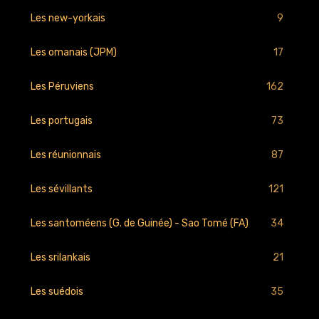
9
Les new-yorkais
17
Les omanais (JPM)
162
Les Péruviens
73
Les portugais
87
Les réunionnais
121
Les sévillants
34
Les santoméens (G. de Guinée) - Sao Tomé (FA)
21
Les srilankais
35
Les suédois