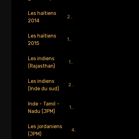
Les haïtiens
218
2014
Les haïtiens
159
2015
Les indiens
184
(Rajasthan)
Les indiens
229
(Inde du sud)
Inde - Tamil -
137
Nadu (JPM)
Les jordaniens
4
(JPM)