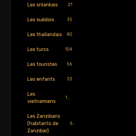
Les srilankais
21
Les suédois
35
Les thaïlandais
80
Les turcs
104
Les touristes
56
Les enfants
33
Les
189
vietnamiens
Les Zanzibaris
(habitants de
67
Zanzibar)