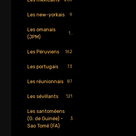
Les new-yorkais
9
Les omanais
17
(JPM)
Les Péruviens
162
Les portugais
73
Les réunionnais
87
Les sévillants
121
Les santoméens
(G. de Guinée) -
34
Sao Tomé (FA)