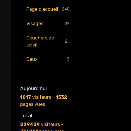
Page d'accueil
240
Visages
89
Couchers de
29
soleil
Deux
5
Aujourd'hui
1017
visiteurs -
1532
pages vues
Total
229409
visiteurs -