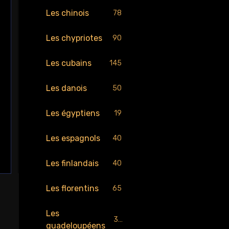
Les chinois
78
Les chypriotes
90
Les cubains
145
Les danois
50
Les égyptiens
19
Les espagnols
40
Les finlandais
40
Les florentins
65
Les
30
guadeloupéens