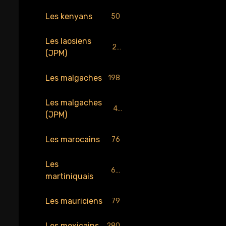
Les kenyans
50
Les laosiens
25
(JPM)
Les malgaches
198
Les malgaches
43
(JPM)
Les marocains
76
Les
65
martiniquais
Les mauriciens
79
Les mexicains
280