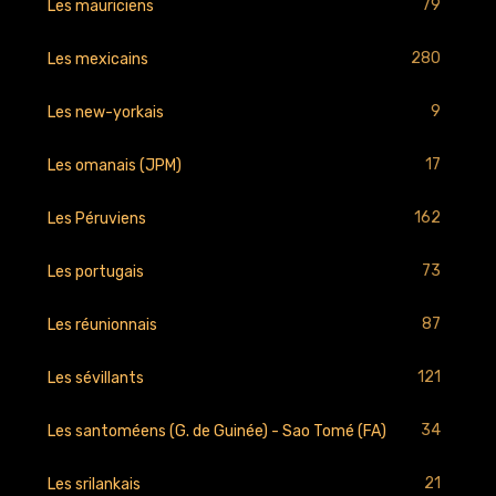
79
Les mauriciens
280
Les mexicains
9
Les new-yorkais
17
Les omanais (JPM)
162
Les Péruviens
73
Les portugais
87
Les réunionnais
121
Les sévillants
34
Les santoméens (G. de Guinée) - Sao Tomé (FA)
21
Les srilankais