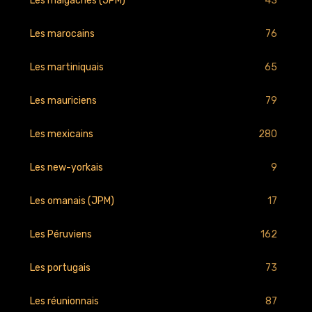
43
Les malgaches (JPM)
76
Les marocains
65
Les martiniquais
79
Les mauriciens
280
Les mexicains
9
Les new-yorkais
17
Les omanais (JPM)
162
Les Péruviens
73
Les portugais
87
Les réunionnais