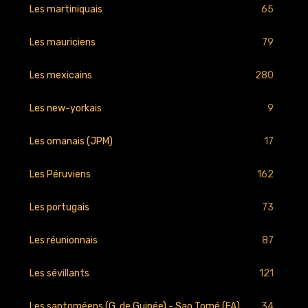
65
Les martiniquais
79
Les mauriciens
280
Les mexicains
9
Les new-yorkais
17
Les omanais (JPM)
162
Les Péruviens
73
Les portugais
87
Les réunionnais
121
Les sévillants
34
Les santoméens (G. de Guinée) - Sao Tomé (FA)