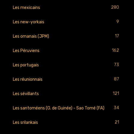
280
Les mexicains
9
Les new-yorkais
17
Les omanais (JPM)
162
Les Péruviens
73
Les portugais
87
Les réunionnais
121
Les sévillants
34
Les santoméens (G. de Guinée) - Sao Tomé (FA)
21
Les srilankais