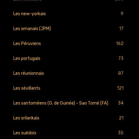
9
Les new-yorkais
17
Les omanais (JPM)
162
Les Péruviens
73
Les portugais
87
Les réunionnais
121
Les sévillants
34
Les santoméens (G. de Guinée) - Sao Tomé (FA)
21
Les srilankais
35
Les suédois