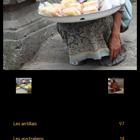
Retour
97
Les antillais
14
Les australiens