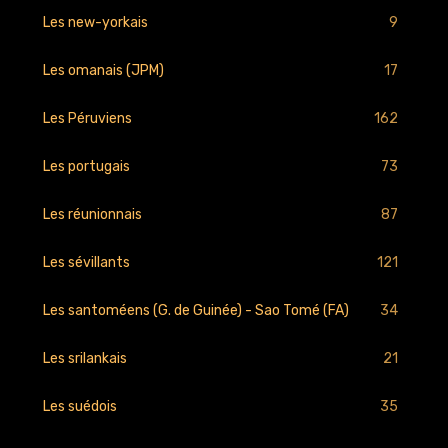
9
Les new-yorkais
17
Les omanais (JPM)
162
Les Péruviens
73
Les portugais
87
Les réunionnais
121
Les sévillants
34
Les santoméens (G. de Guinée) - Sao Tomé (FA)
21
Les srilankais
35
Les suédois