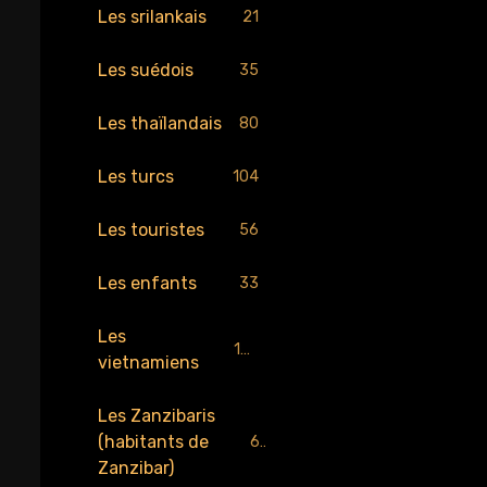
Les srilankais
21
Les suédois
35
Les thaïlandais
80
Les turcs
104
Les touristes
56
Les enfants
33
Les
189
vietnamiens
Les Zanzibaris
(habitants de
67
Zanzibar)