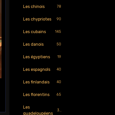
Les chinois
78
Les chypriotes
90
Les cubains
145
Les danois
50
Les égyptiens
19
Les espagnols
40
Les finlandais
40
Les florentins
65
Les
30
guadeloupéens