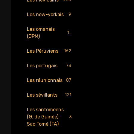
Les new-yorkais
9
Les omanais
17
(JPM)
Les Péruviens
162
Les portugais
73
Les réunionnais
87
Les sévillants
121
Les santoméens
(G. de Guinée) -
34
Sao Tomé (FA)