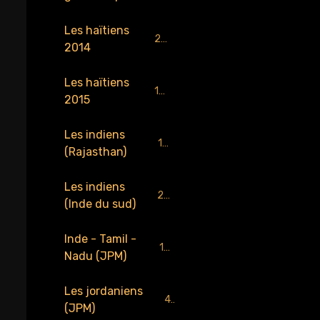
Les haïtiens
218
2014
Les haïtiens
159
2015
Les indiens
184
(Rajasthan)
Les indiens
229
(Inde du sud)
Inde - Tamil -
137
Nadu (JPM)
Les jordaniens
4
(JPM)