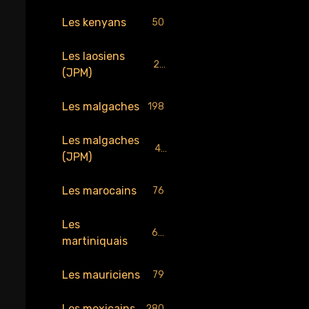
Les kenyans
50
Les laosiens
25
(JPM)
Les malgaches
198
Les malgaches
43
(JPM)
Les marocains
76
Les
65
martiniquais
Les mauriciens
79
Les mexicains
280