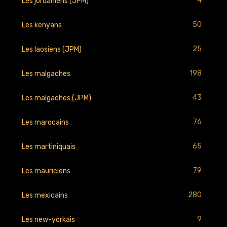
4
Les jordaniens (JPM)
50
Les kenyans
25
Les laosiens (JPM)
198
Les malgaches
43
Les malgaches (JPM)
76
Les marocains
65
Les martiniquais
79
Les mauriciens
280
Les mexicains
9
Les new-yorkais